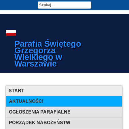
Parafia Świętego
Grzegorza
Wielkiego w
Warszawie
START
AKTUALNOŚCI
OGŁOSZENIA PARAFIALNE
PORZĄDEK NABOŻEŃSTW