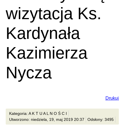
wizytacja Ks.
Kardynała
Kazimierza
Nycza
Drukuj
Kategoria: A K T U A L N O Ś C I
Utworzono: niedziela, 19, maj 2019 20:37
Odsłony: 3495