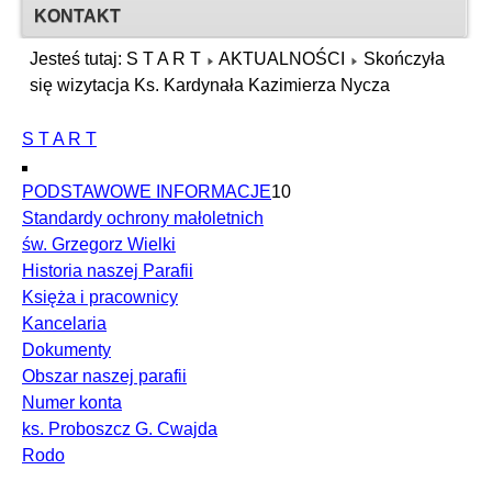
KONTAKT
Jesteś tutaj:
S T A R T
AKTUALNOŚCI
Skończyła
się wizytacja Ks. Kardynała Kazimierza Nycza
S T A R T
PODSTAWOWE INFORMACJE
10
Standardy ochrony małoletnich
św. Grzegorz Wielki
Historia naszej Parafii
Księża i pracownicy
Kancelaria
Dokumenty
Obszar naszej parafii
Numer konta
ks. Proboszcz G. Cwajda
Rodo