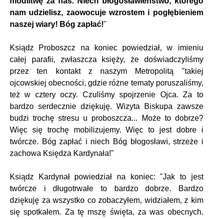
modlitwę za nas. Niech błogosławieństwo, którego
nam udzielisz, zaowocuje wzrostem i pogłębieniem
naszej wiary! Bóg zapłać!
"
Ksiądz Proboszcz na koniec powiedział, w imieniu
całej parafii, zwłaszcza księży, że doświadczyliśmy
przez ten kontakt z naszym Metropolitą "takiej
ojcowskiej obecności, gdzie różne tematy poruszaliśmy,
też w cztery oczy. Czuliśmy spojrzenie Ojca. Za to
bardzo serdecznie dziękuję. Wizyta Biskupa zawsze
budzi trochę stresu u proboszcza... Może to dobrze?
Więc się trochę mobilizujemy. Więc to jest dobre i
twórcze. Bóg zapłać i niech Bóg błogosławi, strzeże i
zachowa Księdza Kardynała!"
Ksiądz Kardynał powiedział na koniec: "Jak to jest
twórcze i długotrwałe to bardzo dobrze. Bardzo
dziękuję za wszystko co zobaczyłem, widziałem, z kim
się spotkałem. Za tę mszę święta, za was obecnych.