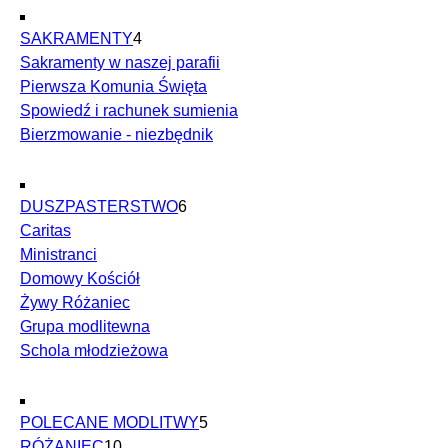
SAKRAMENTY
4
Sakramenty w naszej parafii
Pierwsza Komunia Święta
Spowiedź i rachunek sumienia
Bierzmowanie - niezbędnik
DUSZPASTERSTWO
6
Caritas
Ministranci
Domowy Kościół
Żywy Różaniec
Grupa modlitewna
Schola młodzieżowa
POLECANE MODLITWY
5
RÓŻANIEC
10