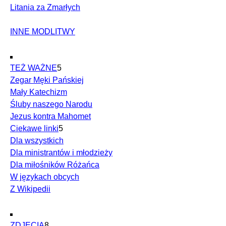
Litania za Zmarłych
INNE MODLITWY
TEŻ WAŻNE
5
Zegar Męki Pańskiej
Mały Katechizm
Śluby naszego Narodu
Jezus kontra Mahomet
Ciekawe linki
5
Dla wszystkich
Dla ministrantów i młodzieży
Dla miłośników Różańca
W językach obcych
Z Wikipedii
ZDJĘCIA
8