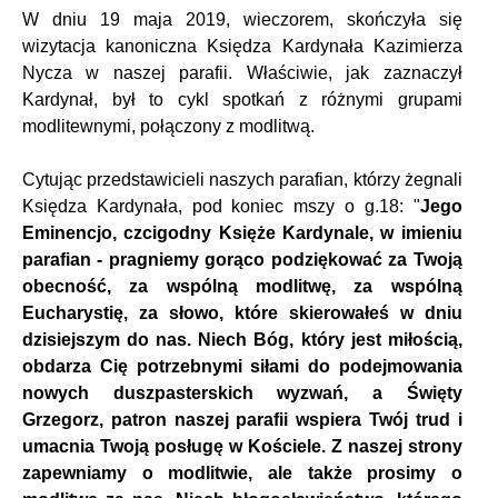
W dniu 19 maja 2019, wieczorem, skończyła się
wizytacja kanoniczna Księdza Kardynała Kazimierza
Nycza w naszej parafii. Właściwie, jak zaznaczył
Kardynał, był to cykl spotkań z różnymi grupami
modlitewnymi, połączony z modlitwą.
Cytując przedstawicieli naszych parafian, którzy żegnali
Księdza Kardynała, pod koniec mszy o g.18: "
Jego
Eminencjo, czcigodny Księże Kardynale, w imieniu
parafian - pragniemy gorąco podziękować za Twoją
obecność, za wspólną modlitwę, za wspólną
Eucharystię, za słowo, które skierowałeś w dniu
dzisiejszym do nas. Niech Bóg, który jest miłością,
obdarza Cię potrzebnymi siłami do podejmowania
nowych duszpasterskich wyzwań, a Święty
Grzegorz, patron naszej parafii wspiera Twój trud i
umacnia Twoją posługę w Kościele. Z naszej strony
zapewniamy o modlitwie, ale także prosimy o