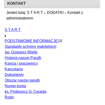
KONTAKT
Jesteś tutaj:
S T A R T
DODATKI
Kontakt z
administratorem
S T A R T
PODSTAWOWE INFORMACJE
10
Standardy ochrony małoletnich
św. Grzegorz Wielki
Historia naszej Parafii
Księża i pracownicy
Kancelaria
Dokumenty
Obszar naszej parafii
Numer konta
ks. Proboszcz G. Cwajda
Rodo