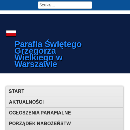
Parafia Świętego
Grzegorza
Wielkiego w
Warszawie
START
AKTUALNOŚCI
OGŁOSZENIA PARAFIALNE
PORZĄDEK NABOŻEŃSTW