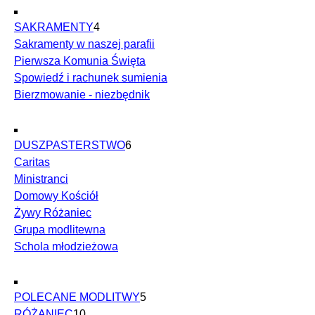
SAKRAMENTY
4
Sakramenty w naszej parafii
Pierwsza Komunia Święta
Spowiedź i rachunek sumienia
Bierzmowanie - niezbędnik
DUSZPASTERSTWO
6
Caritas
Ministranci
Domowy Kościół
Żywy Różaniec
Grupa modlitewna
Schola młodzieżowa
POLECANE MODLITWY
5
RÓŻANIEC
10