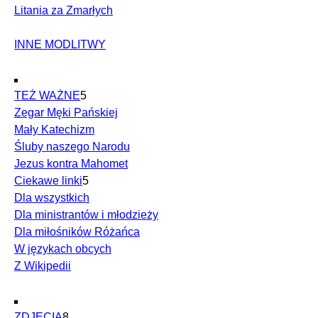
Litania za Zmarłych
INNE MODLITWY
TEŻ WAŻNE
5
Zegar Męki Pańskiej
Mały Katechizm
Śluby naszego Narodu
Jezus kontra Mahomet
Ciekawe linki
5
Dla wszystkich
Dla ministrantów i młodzieży
Dla miłośników Różańca
W językach obcych
Z Wikipedii
ZDJĘCIA
8