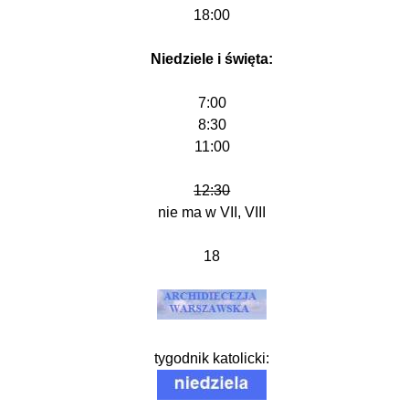
18:00
Niedziele i święta:
7:00
8:30
11:00
12:30
nie ma w VII, VIII
18
tygodnik katolicki: