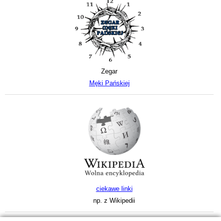
Zegar
Męki Pańskiej
ciekawe linki
np. z Wikipedii