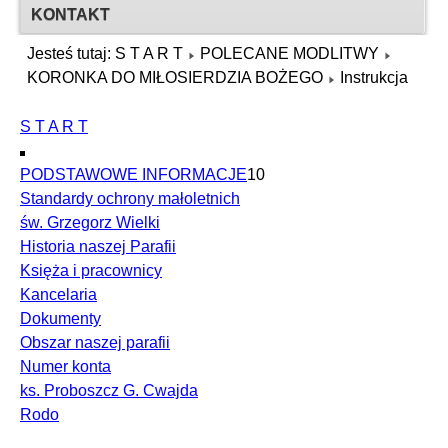
KONTAKT
Jesteś tutaj:
S T A R T
POLECANE MODLITWY
KORONKA DO MIŁOSIERDZIA BOŻEGO
Instrukcja
S T A R T
PODSTAWOWE INFORMACJE
10
Standardy ochrony małoletnich
św. Grzegorz Wielki
Historia naszej Parafii
Księża i pracownicy
Kancelaria
Dokumenty
Obszar naszej parafii
Numer konta
ks. Proboszcz G. Cwajda
Rodo