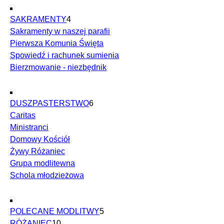
SAKRAMENTY
4
Sakramenty w naszej parafii
Pierwsza Komunia Święta
Spowiedź i rachunek sumienia
Bierzmowanie - niezbędnik
DUSZPASTERSTWO
6
Caritas
Ministranci
Domowy Kościół
Żywy Różaniec
Grupa modlitewna
Schola młodzieżowa
POLECANE MODLITWY
5
RÓŻANIEC
10