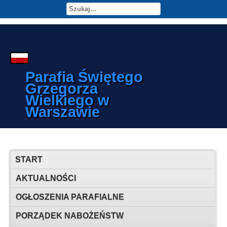
Parafia Świętego
Grzegorza
Wielkiego w
Warszawie
START
AKTUALNOŚCI
OGŁOSZENIA PARAFIALNE
PORZĄDEK NABOŻEŃSTW