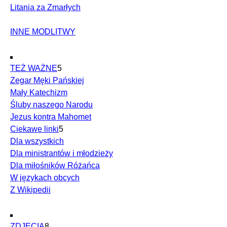
Litania za Zmarłych
INNE MODLITWY
TEŻ WAŻNE
5
Zegar Męki Pańskiej
Mały Katechizm
Śluby naszego Narodu
Jezus kontra Mahomet
Ciekawe linki
5
Dla wszystkich
Dla ministrantów i młodzieży
Dla miłośników Różańca
W językach obcych
Z Wikipedii
ZDJĘCIA
8