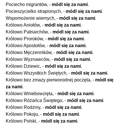
Pociecho migrantów, -
módl się za nami
.
Pocieszycielko strapionych, -
módl się za nami
.
Wspomożenie wiernych, -
módl się za nami
.
Królowo Aniołów, -
módl się za nami
.
Królowo Patriarchów, -
módl się za nami
.
Królowo Proroków, -
módl się za nami
.
Królowo Apostołów, -
módl się za nami
.
Królowo Męczenników, -
módl się za nami
.
Królowo Wyznawców, -
módl się za nami
.
Królowo Dziewic, -
módl się za nami
.
Królowo Wszystkich Świętych, -
módl się za nami
.
Królowo bez zmazy pierworodnej poczęta, -
módl się
za nami
.
Królowo Wniebowzięta, -
módl się za nami
.
Królowo Różańca Świętego, -
módl się za nami
.
Królowo Rodziny, -
módl się za nami
.
Królowo Pokoju, -
módl się za nami
.
Królowo Polski, -
módl się za nami
.