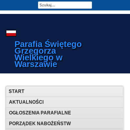
Parafia Świętego
Grzegorza
Wielkiego w
Warszawie
START
AKTUALNOŚCI
OGŁOSZENIA PARAFIALNE
PORZĄDEK NABOŻEŃSTW