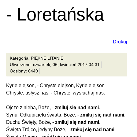
- Loretańska
Drukuj
Kategoria: PIĘKNE LITANIE
Utworzono: czwartek, 06, kwiecień 2017 04:31
Odsłony: 6449
Kyrie elejson, - Chryste elejson, Kyrie elejson
Chryste, usłysz nas, - Chryste, wysłuchaj nas.
Ojcze z nieba, Boże, -
zmiłuj się nad nami
.
Synu, Odkupicielu świata, Boże, -
zmiłuj się nad nami
.
Duchu Święty, Boże, -
zmiłuj się nad nami
.
Święta Trójco, jedyny Boże, -
zmiłuj się nad nami
.
Święta Maryjo, -
módl się za nami
.