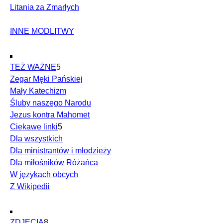
Litania za Zmarłych
INNE MODLITWY
TEŻ WAŻNE
5
Zegar Męki Pańskiej
Mały Katechizm
Śluby naszego Narodu
Jezus kontra Mahomet
Ciekawe linki
5
Dla wszystkich
Dla ministrantów i młodzieży
Dla miłośników Różańca
W językach obcych
Z Wikipedii
ZDJĘCIA
8