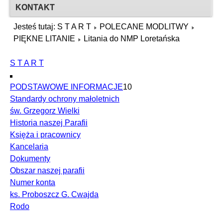
KONTAKT
Jesteś tutaj:
S T A R T
POLECANE MODLITWY
PIĘKNE LITANIE
Litania do NMP Loretańska
S T A R T
PODSTAWOWE INFORMACJE
10
Standardy ochrony małoletnich
św. Grzegorz Wielki
Historia naszej Parafii
Księża i pracownicy
Kancelaria
Dokumenty
Obszar naszej parafii
Numer konta
ks. Proboszcz G. Cwajda
Rodo