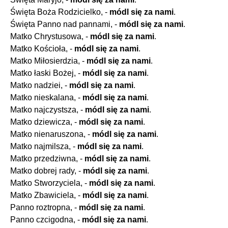
Święta Boża Rodzicielko, -
módl się za nami
.
Święta Panno nad pannami, -
módl się za nami
.
Matko Chrystusowa, -
módl się za nami
.
Matko Kościoła, -
módl się za nami
.
Matko Miłosierdzia, -
módl się za nami
.
Matko łaski Bożej, -
módl się za nami
.
Matko nadziei, -
módl się za nami
.
Matko nieskalana, -
módl się za nami
.
Matko najczystsza, -
módl się za nami
.
Matko dziewicza, -
módl się za nami
.
Matko nienaruszona, -
módl się za nami
.
Matko najmilsza, -
módl się za nami
.
Matko przedziwna, -
módl się za nami
.
Matko dobrej rady, -
módl się za nami
.
Matko Stworzyciela, -
módl się za nami
.
Matko Zbawiciela, -
módl się za nami
.
Panno roztropna, -
módl się za nami
.
Panno czcigodna, -
módl się za nami
.