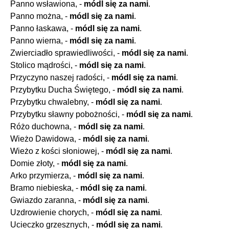
Panno wsławiona, -
módl się za nami
.
Panno można, -
módl się za nami
.
Panno łaskawa, -
módl się za nami
.
Panno wierna, -
módl się za nami
.
Zwierciadło sprawiedliwości, -
módl się za nami
.
Stolico mądrości, -
módl się za nami
.
Przyczyno naszej radości, -
módl się za nami
.
Przybytku Ducha Świętego, -
módl się za nami
.
Przybytku chwalebny, -
módl się za nami
.
Przybytku sławny pobożności, -
módl się za nami
.
Różo duchowna, -
módl się za nami
.
Wieżo Dawidowa, -
módl się za nami
.
Wieżo z kości słoniowej, -
módl się za nami
.
Domie złoty, -
módl się za nami
.
Arko przymierza, -
módl się za nami
.
Bramo niebieska, -
módl się za nami
.
Gwiazdo zaranna, -
módl się za nami
.
Uzdrowienie chorych, -
módl się za nami
.
Ucieczko grzesznych, -
módl się za nami
.