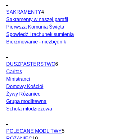
SAKRAMENTY
4
Sakramenty w naszej parafii
Pierwsza Komunia Święta
Spowiedź i rachunek sumienia
Bierzmowanie - niezbędnik
DUSZPASTERSTWO
6
Caritas
Ministranci
Domowy Kościół
Żywy Różaniec
Grupa modlitewna
Schola młodzieżowa
POLECANE MODLITWY
5
RÓŻANIEC
10