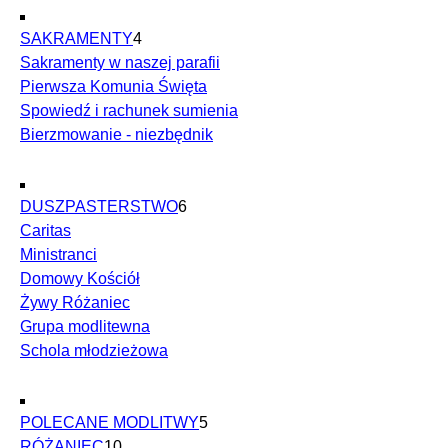
SAKRAMENTY
4
Sakramenty w naszej parafii
Pierwsza Komunia Święta
Spowiedź i rachunek sumienia
Bierzmowanie - niezbędnik
DUSZPASTERSTWO
6
Caritas
Ministranci
Domowy Kościół
Żywy Różaniec
Grupa modlitewna
Schola młodzieżowa
POLECANE MODLITWY
5
RÓŻANIEC
10