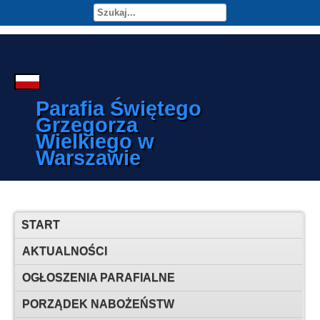
Parafia Świętego
Grzegorza
Wielkiego w
Warszawie
START
AKTUALNOŚCI
OGŁOSZENIA PARAFIALNE
PORZĄDEK NABOŻEŃSTW