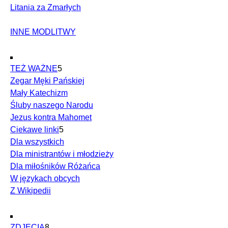
Litania za Zmarłych
INNE MODLITWY
TEŻ WAŻNE
5
Zegar Męki Pańskiej
Mały Katechizm
Śluby naszego Narodu
Jezus kontra Mahomet
Ciekawe linki
5
Dla wszystkich
Dla ministrantów i młodzieży
Dla miłośników Różańca
W językach obcych
Z Wikipedii
ZDJĘCIA
8