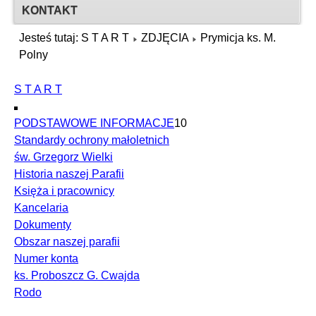
KONTAKT
Jesteś tutaj:
S T A R T
ZDJĘCIA
Prymicja ks. M.
Polny
S T A R T
PODSTAWOWE INFORMACJE
10
Standardy ochrony małoletnich
św. Grzegorz Wielki
Historia naszej Parafii
Księża i pracownicy
Kancelaria
Dokumenty
Obszar naszej parafii
Numer konta
ks. Proboszcz G. Cwajda
Rodo