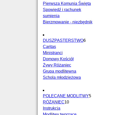
Pierwsza Komunia Święta
Spowiedź i rachunek
sumienia
Bierzmowanie - niezbędnik
DUSZPASTERSTWO
6
Caritas
Ministranci
Domowy Kościół
Żywy Różaniec
Grupa modlitewna
Schola młodzieżowa
POLECANE MODLITWY
5
RÓŻANIEC
10
Instrukcja
Modlitwy tworzące