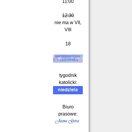
11:00
12:30
nie ma w VII,
VIII
18
tygodnik
katolicki:
Biuro
prasowe: