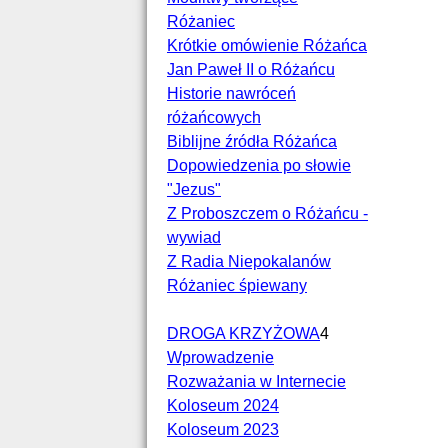
Różaniec
Krótkie omówienie Różańca
Jan Paweł II o Różańcu
Historie nawróceń
różańcowych
Biblijne źródła Różańca
Dopowiedzenia po słowie
"Jezus"
Z Proboszczem o Różańcu -
wywiad
Z Radia Niepokalanów
Różaniec śpiewany
DROGA KRZYŻOWA
4
Wprowadzenie
Rozważania w Internecie
Koloseum 2024
Koloseum 2023