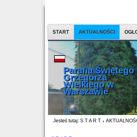
START
AKTUALNOŚCI
OGŁO
Parafia Świętego
Grzegorza
Wielkiego w
Warszawie
Jesteś tutaj:
S T A R T
AKTUALNOŚ