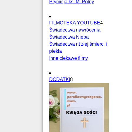
Prymicja ks. M. Polny
FILMOTEKA YOUTUBE
4
Świadectwa nawrócenia
Świadectwa Nieba
Świadectwa nt złej śmierci i
piekła
Inne ciekawe filmy
DODATKI
8