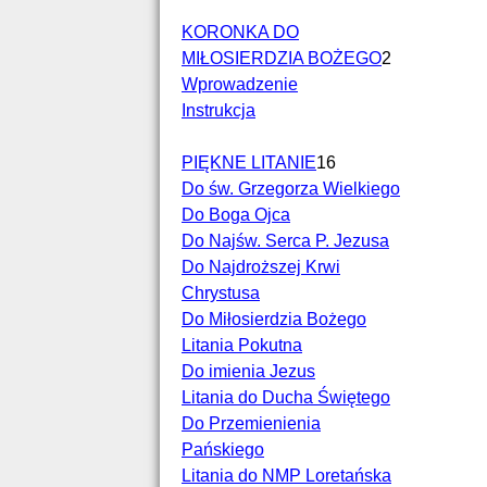
KORONKA DO
MIŁOSIERDZIA BOŻEGO
2
Wprowadzenie
Instrukcja
PIĘKNE LITANIE
16
Do św. Grzegorza Wielkiego
Do Boga Ojca
Do Najśw. Serca P. Jezusa
Do Najdroższej Krwi
Chrystusa
Do Miłosierdzia Bożego
Litania Pokutna
Do imienia Jezus
Litania do Ducha Świętego
Do Przemienienia
Pańskiego
Litania do NMP Loretańska