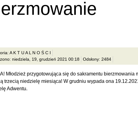
ierzmowanie
oria: A K T U A L N O Ś C I
zono: niedziela, 19, grudzień 2021 00:18
Odsłony: 2484
 Młodzież przygotowująca się do sakramentu bierzmowania 
ą trzecią niedzielę miesiąca! W grudniu wypada ona 19.12.2021
elę Adwentu.