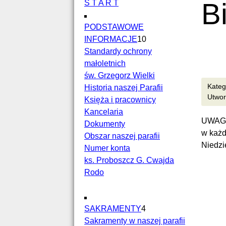
B
S T A R T
PODSTAWOWE
INFORMACJE
10
Standardy ochrony
małoletnich
św. Grzegorz Wielki
Kateg
Historia naszej Parafii
Utwor
Księża i pracownicy
Kancelaria
UWAGA!
Dokumenty
w każd
Obszar naszej parafii
Niedzi
Numer konta
ks. Proboszcz G. Cwajda
Rodo
SAKRAMENTY
4
Sakramenty w naszej parafii