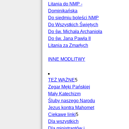
Litania do NMP -
Dominikańska
Do siedmiu boleści NMP
Do Wszystkich Świętych
Do św. Michała Archanioła
Do św. Jana Pawła II
Litania za Zmarłych
INNE MODLITWY
TEŻ WAŻNE
5
Zegar Męki Pańskiej
Mały Katechizm
Śluby naszego Narodu
Jezus kontra Mahomet
Ciekawe linki
5
Dla wszystkich
Dla ministrantów i