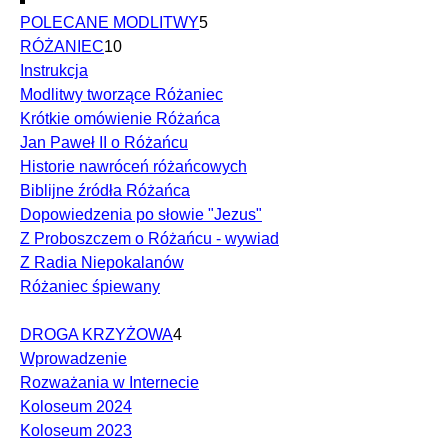
POLECANE MODLITWY
5
RÓŻANIEC
10
Instrukcja
Modlitwy tworzące Różaniec
Krótkie omówienie Różańca
Jan Paweł II o Różańcu
Historie nawróceń różańcowych
Biblijne źródła Różańca
Dopowiedzenia po słowie "Jezus"
Z Proboszczem o Różańcu - wywiad
Z Radia Niepokalanów
Różaniec śpiewany
DROGA KRZYŻOWA
4
Wprowadzenie
Rozważania w Internecie
Koloseum 2024
Koloseum 2023