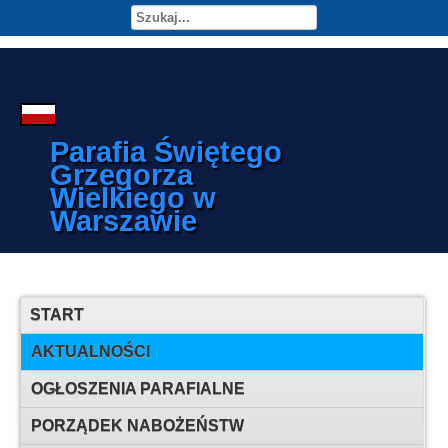
Parafia Świętego
Grzegorza
Wielkiego w
Warszawie
START
AKTUALNOŚCI
OGŁOSZENIA PARAFIALNE
PORZĄDEK NABOŻEŃSTW