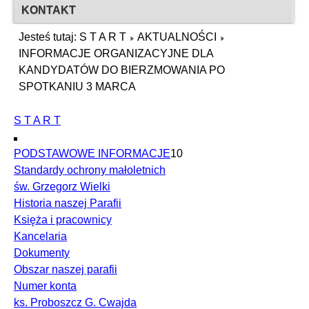
KONTAKT
Jesteś tutaj:
S T A R T
AKTUALNOŚCI
INFORMACJE ORGANIZACYJNE DLA
KANDYDATÓW DO BIERZMOWANIA PO
SPOTKANIU 3 MARCA
S T A R T
PODSTAWOWE INFORMACJE
10
Standardy ochrony małoletnich
św. Grzegorz Wielki
Historia naszej Parafii
Księża i pracownicy
Kancelaria
Dokumenty
Obszar naszej parafii
Numer konta
ks. Proboszcz G. Cwajda