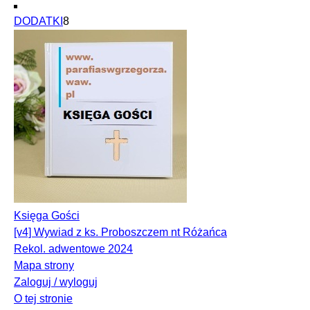
DODATKI
8
Księga Gości
[v4] Wywiad z ks. Proboszczem nt Różańca
Rekol. adwentowe 2024
Mapa strony
Zaloguj / wyloguj
O tej stronie