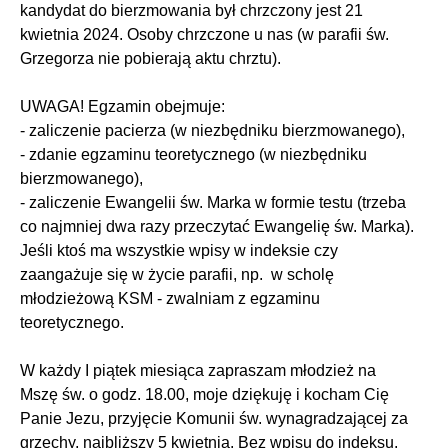
kandydat do bierzmowania był chrzczony jest 21
kwietnia 2024. Osoby chrzczone u nas (w parafii św.
Grzegorza nie pobierają aktu chrztu).
UWAGA! Egzamin obejmuje:
- zaliczenie pacierza (w niezbędniku bierzmowanego),
- zdanie egzaminu teoretycznego (w niezbędniku
bierzmowanego),
- zaliczenie Ewangelii św. Marka w formie testu (trzeba
co najmniej dwa razy przeczytać Ewangelię św. Marka).
Jeśli ktoś ma wszystkie wpisy w indeksie czy
zaangażuje się w życie parafii, np. w scholę
młodzieżową KSM - zwalniam z egzaminu
teoretycznego.
W każdy I piątek miesiąca zapraszam młodzież na
Mszę św. o godz. 18.00, moje dziękuję i kocham Cię
Panie Jezu, przyjęcie Komunii św. wynagradzającej za
grzechy, najbliższy 5 kwietnia. Bez wpisu do indeksu.