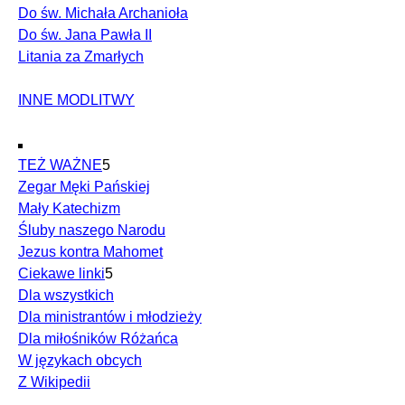
Do św. Michała Archanioła
Do św. Jana Pawła II
Litania za Zmarłych
INNE MODLITWY
TEŻ WAŻNE
5
Zegar Męki Pańskiej
Mały Katechizm
Śluby naszego Narodu
Jezus kontra Mahomet
Ciekawe linki
5
Dla wszystkich
Dla ministrantów i młodzieży
Dla miłośników Różańca
W językach obcych
Z Wikipedii