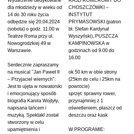
Wydarzenie dedykowane
RAJD ROWEROWY DO
dla młodzieży w wieku od
CHOSZCZÓWKI –
14 do 30 roku życia
INSTYTUT
odbędzie się 20.04.2024
PRYMASOWSKI (patron
(sobota) o godz. 11.00 w
bł. Stefan Kardynał
Teatrze Roma przy ul.
Wyszyński), PUSZCZA
Nowogrodzkiej 49 w
KAMPINOWSKA w
Warszawie.
godzinach od 9.00 do
16.00
Serdecznie zapraszamy
na musical "Jan Paweł II
ok 50 km w obie strony
– Przyjaciel wiernych".
(25km do celu i 25km na
Jest to ujęta w nowatorski
powrocie)
i emocjonujący sposób
sprzęt: sprawny rower,
biografia Karola Wojtyły,
przynajmniej z 1
napisana tańcem i
oświetleniem, płaszcz od
muzyką. Spektakl został
deszczu oraz kask
stworzony w celu
upamiętnienia i
W PROGRAMIE: