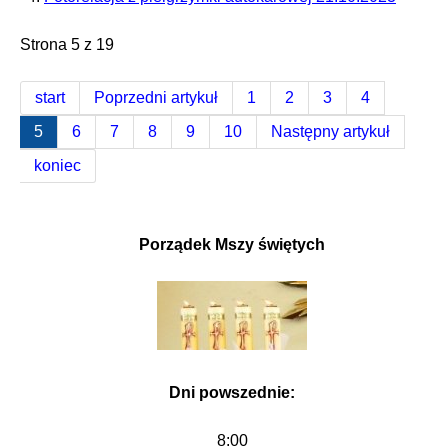
Strona 5 z 19
start
Poprzedni artykuł
1
2
3
4
5
6
7
8
9
10
Następny artykuł
koniec
Porządek Mszy świętych
Dni powszednie:
8:00