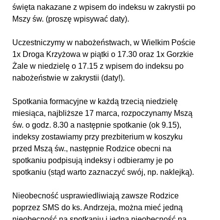
święta nakazane z wpisem do indeksu w zakrystii po
Mszy św. (proszę wpisywać daty).
Uczestniczymy w nabożeństwach, w Wielkim Poście
1x Droga Krzyżowa w piątki o 17.30 oraz 1x Gorzkie
Żale w niedzielę o 17.15 z wpisem do indeksu po
nabożeństwie w zakrystii (daty!).
Spotkania formacyjne w każdą trzecią niedzielę
miesiąca, najbliższe 17 marca, rozpoczynamy Mszą
św. o godz. 8.30 a następnie spotkanie (ok 9.15),
indeksy zostawiamy przy prezbiterium w koszyku
przed Mszą św., następnie Rodzice obecni na
spotkaniu podpisują indeksy i odbieramy je po
spotkaniu (stąd warto zaznaczyć swój, np. naklejką).
Nieobecność usprawiedliwiają zawsze Rodzice
poprzez SMS do ks. Andrzeja, można mieć jedną
nieobecność na spotkaniu i jedną nieobecność na