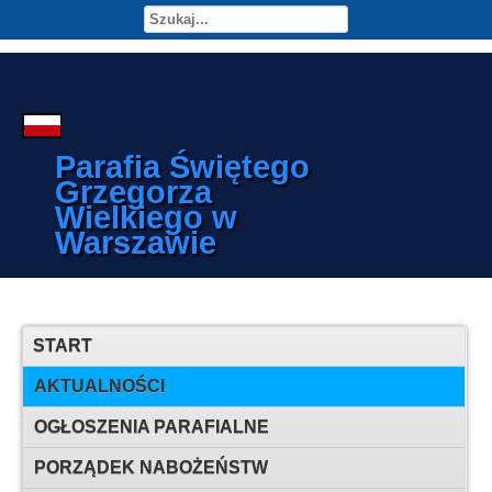
Parafia Świętego
Grzegorza
Wielkiego w
Warszawie
START
AKTUALNOŚCI
OGŁOSZENIA PARAFIALNE
PORZĄDEK NABOŻEŃSTW