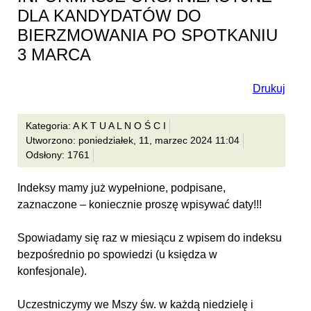
DLA KANDYDATÓW DO
BIERZMOWANIA PO SPOTKANIU
3 MARCA
Drukuj
Kategoria: A K T U A L N O Ś C I
Utworzono: poniedziałek, 11, marzec 2024 11:04
Odsłony: 1761
Indeksy mamy już wypełnione, podpisane,
zaznaczone – koniecznie proszę wpisywać daty!!!
Spowiadamy się raz w miesiącu z wpisem do indeksu
bezpośrednio po spowiedzi (u księdza w
konfesjonale).
Uczestniczymy we Mszy św. w każdą niedzielę i