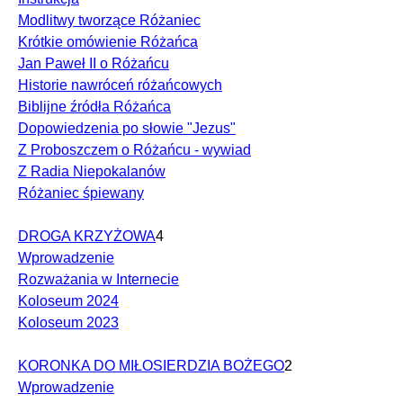
Modlitwy tworzące Różaniec
Krótkie omówienie Różańca
Jan Paweł II o Różańcu
Historie nawróceń różańcowych
Biblijne źródła Różańca
Dopowiedzenia po słowie "Jezus"
Z Proboszczem o Różańcu - wywiad
Z Radia Niepokalanów
Różaniec śpiewany
DROGA KRZYŻOWA
4
Wprowadzenie
Rozważania w Internecie
Koloseum 2024
Koloseum 2023
KORONKA DO MIŁOSIERDZIA BOŻEGO
2
Wprowadzenie