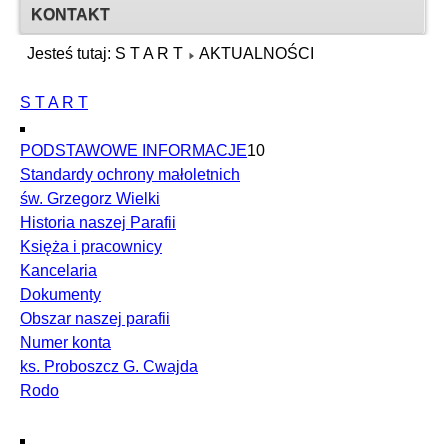
KONTAKT
Jesteś tutaj:
S T A R T
AKTUALNOŚCI
S T A R T
PODSTAWOWE INFORMACJE
10
Standardy ochrony małoletnich
św. Grzegorz Wielki
Historia naszej Parafii
Księża i pracownicy
Kancelaria
Dokumenty
Obszar naszej parafii
Numer konta
ks. Proboszcz G. Cwajda
Rodo