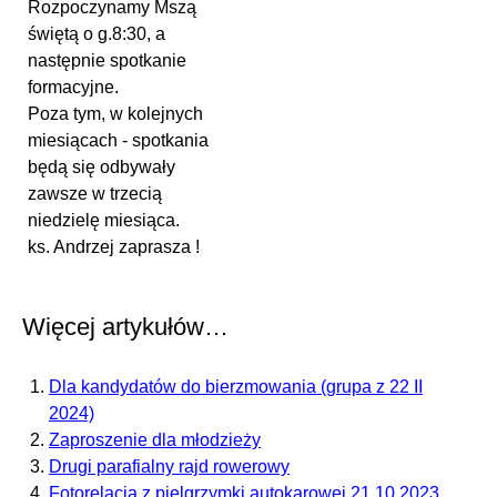
Rozpoczynamy Mszą
świętą o g.8:30, a
następnie spotkanie
formacyjne.
Poza tym, w kolejnych
miesiącach - spotkania
będą się odbywały
zawsze w trzecią
niedzielę miesiąca.
ks. Andrzej zaprasza !
Więcej artykułów…
Dla kandydatów do bierzmowania (grupa z 22 II
2024)
Zaproszenie dla młodzieży
Drugi parafialny rajd rowerowy
Fotorelacja z pielgrzymki autokarowej 21.10.2023