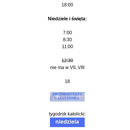
18:00
Niedziele i święta:
7:00
8:30
11:00
12:30
nie ma w VII, VIII
18
tygodnik katolicki: