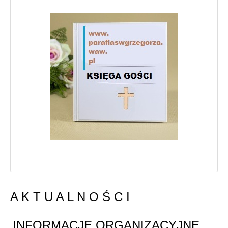
A K T U A L N O Ś C I
INFORMACJE ORGANIZACYJNE