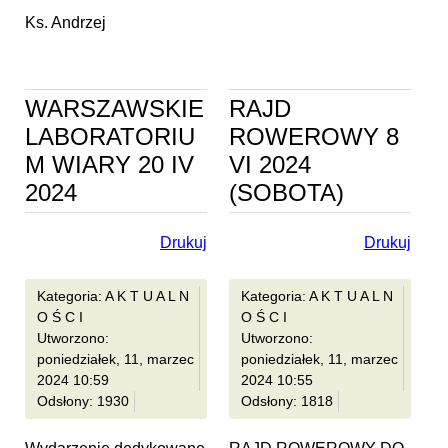
Ks. Andrzej
WARSZAWSKIE
RAJD
LABORATORIU
ROWEROWY 8
M WIARY 20 IV
VI 2024
2024
(SOBOTA)
Drukuj
Drukuj
Kategoria: A K T U A L N
Kategoria: A K T U A L N
O Ś C I
O Ś C I
Utworzono:
Utworzono:
poniedziałek, 11, marzec
poniedziałek, 11, marzec
2024 10:59
2024 10:55
Odsłony: 1930
Odsłony: 1818