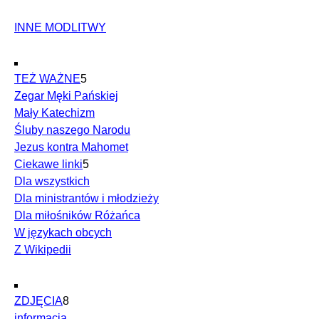
INNE MODLITWY
TEŻ WAŻNE
5
Zegar Męki Pańskiej
Mały Katechizm
Śluby naszego Narodu
Jezus kontra Mahomet
Ciekawe linki
5
Dla wszystkich
Dla ministrantów i młodzieży
Dla miłośników Różańca
W językach obcych
Z Wikipedii
ZDJĘCIA
8
informacja