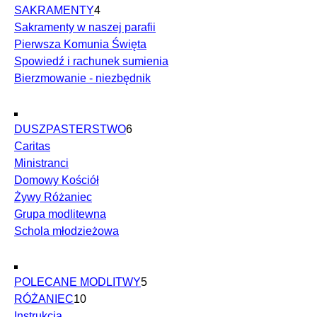
SAKRAMENTY
4
Sakramenty w naszej parafii
Pierwsza Komunia Święta
Spowiedź i rachunek sumienia
Bierzmowanie - niezbędnik
DUSZPASTERSTWO
6
Caritas
Ministranci
Domowy Kościół
Żywy Różaniec
Grupa modlitewna
Schola młodzieżowa
POLECANE MODLITWY
5
RÓŻANIEC
10
Instrukcja