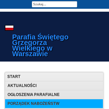
Parafia Świętego
Grzegorza
Wielkiego w
Warszawie
START
AKTUALNOŚCI
OGŁOSZENIA PARAFIALNE
PORZĄDEK NABOŻEŃSTW