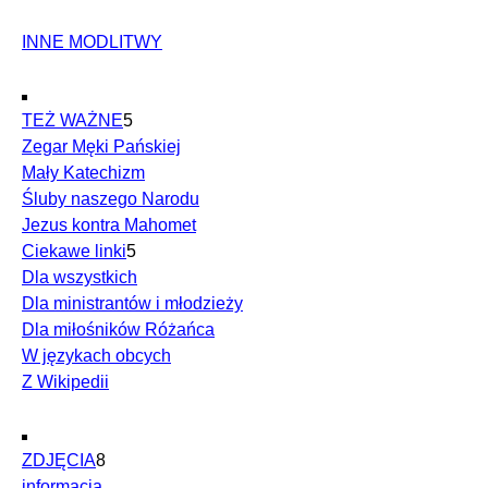
INNE MODLITWY
TEŻ WAŻNE
5
Zegar Męki Pańskiej
Mały Katechizm
Śluby naszego Narodu
Jezus kontra Mahomet
Ciekawe linki
5
Dla wszystkich
Dla ministrantów i młodzieży
Dla miłośników Różańca
W językach obcych
Z Wikipedii
ZDJĘCIA
8
informacja