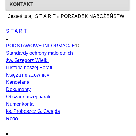
KONTAKT
Jesteś tutaj:
S T A R T
PORZĄDEK NABOŻEŃSTW
S T A R T
PODSTAWOWE INFORMACJE
10
Standardy ochrony małoletnich
św. Grzegorz Wielki
Historia naszej Parafii
Księża i pracownicy
Kancelaria
Dokumenty
Obszar naszej parafii
Numer konta
ks. Proboszcz G. Cwajda
Rodo