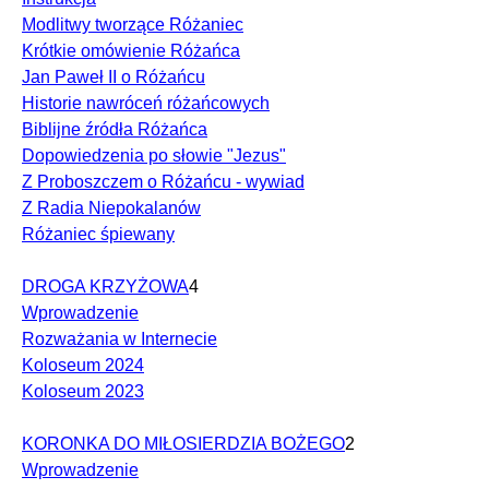
Modlitwy tworzące Różaniec
Krótkie omówienie Różańca
Jan Paweł II o Różańcu
Historie nawróceń różańcowych
Biblijne źródła Różańca
Dopowiedzenia po słowie "Jezus"
Z Proboszczem o Różańcu - wywiad
Z Radia Niepokalanów
Różaniec śpiewany
DROGA KRZYŻOWA
4
Wprowadzenie
Rozważania w Internecie
Koloseum 2024
Koloseum 2023
KORONKA DO MIŁOSIERDZIA BOŻEGO
2
Wprowadzenie