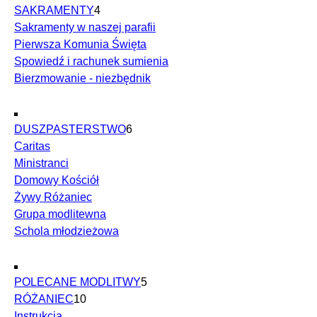
SAKRAMENTY
4
Sakramenty w naszej parafii
Pierwsza Komunia Święta
Spowiedź i rachunek sumienia
Bierzmowanie - niezbędnik
DUSZPASTERSTWO
6
Caritas
Ministranci
Domowy Kościół
Żywy Różaniec
Grupa modlitewna
Schola młodzieżowa
POLECANE MODLITWY
5
RÓŻANIEC
10
Instrukcja