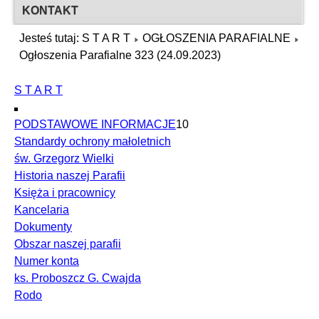
KONTAKT
Jesteś tutaj:
S T A R T
OGŁOSZENIA PARAFIALNE
Ogłoszenia Parafialne 323 (24.09.2023)
S T A R T
PODSTAWOWE INFORMACJE
10
Standardy ochrony małoletnich
św. Grzegorz Wielki
Historia naszej Parafii
Księża i pracownicy
Kancelaria
Dokumenty
Obszar naszej parafii
Numer konta
ks. Proboszcz G. Cwajda
Rodo