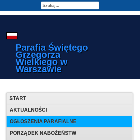
Parafia Świętego
Grzegorza
Wielkiego w
Warszawie
START
AKTUALNOŚCI
OGŁOSZENIA PARAFIALNE
PORZĄDEK NABOŻEŃSTW