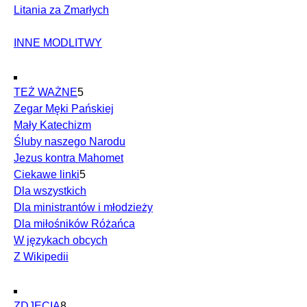
Litania za Zmarłych
INNE MODLITWY
TEŻ WAŻNE
5
Zegar Męki Pańskiej
Mały Katechizm
Śluby naszego Narodu
Jezus kontra Mahomet
Ciekawe linki
5
Dla wszystkich
Dla ministrantów i młodzieży
Dla miłośników Różańca
W językach obcych
Z Wikipedii
ZDJĘCIA
8