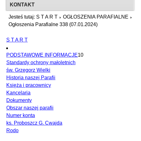
KONTAKT
Jesteś tutaj:
S T A R T
OGŁOSZENIA PARAFIALNE
Ogłoszenia Parafialne 338 (07.01.2024)
S T A R T
PODSTAWOWE INFORMACJE
10
Standardy ochrony małoletnich
św. Grzegorz Wielki
Historia naszej Parafii
Księża i pracownicy
Kancelaria
Dokumenty
Obszar naszej parafii
Numer konta
ks. Proboszcz G. Cwajda
Rodo