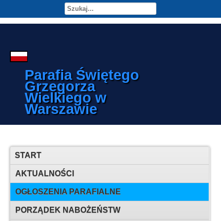
Parafia Świętego
Grzegorza
Wielkiego w
Warszawie
START
AKTUALNOŚCI
OGŁOSZENIA PARAFIALNE
PORZĄDEK NABOŻEŃSTW