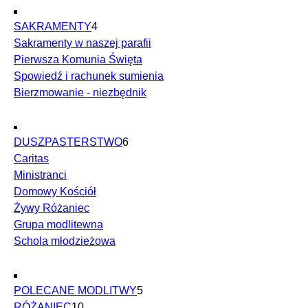
SAKRAMENTY
4
Sakramenty w naszej parafii
Pierwsza Komunia Święta
Spowiedź i rachunek sumienia
Bierzmowanie - niezbędnik
DUSZPASTERSTWO
6
Caritas
Ministranci
Domowy Kościół
Żywy Różaniec
Grupa modlitewna
Schola młodzieżowa
POLECANE MODLITWY
5
RÓŻANIEC
10