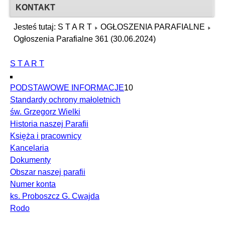
KONTAKT
Jesteś tutaj:
S T A R T
OGŁOSZENIA PARAFIALNE
Ogłoszenia Parafialne 361 (30.06.2024)
S T A R T
PODSTAWOWE INFORMACJE
10
Standardy ochrony małoletnich
św. Grzegorz Wielki
Historia naszej Parafii
Księża i pracownicy
Kancelaria
Dokumenty
Obszar naszej parafii
Numer konta
ks. Proboszcz G. Cwajda
Rodo