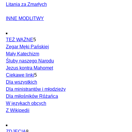
Litania za Zmarłych
INNE MODLITWY
TEŻ WAŻNE
5
Zegar Męki Pańskiej
Mały Katechizm
Śluby naszego Narodu
Jezus kontra Mahomet
Ciekawe linki
5
Dla wszystkich
Dla ministrantów i młodzieży
Dla miłośników Różańca
W językach obcych
Z Wikipedii
ZDJĘCIA
8