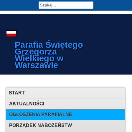
Parafia Świętego
Grzegorza
Wielkiego w
Warszawie
START
AKTUALNOŚCI
OGŁOSZENIA PARAFIALNE
PORZĄDEK NABOŻEŃSTW