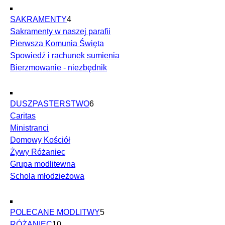
SAKRAMENTY
4
Sakramenty w naszej parafii
Pierwsza Komunia Święta
Spowiedź i rachunek sumienia
Bierzmowanie - niezbędnik
DUSZPASTERSTWO
6
Caritas
Ministranci
Domowy Kościół
Żywy Różaniec
Grupa modlitewna
Schola młodzieżowa
POLECANE MODLITWY
5
RÓŻANIEC
10