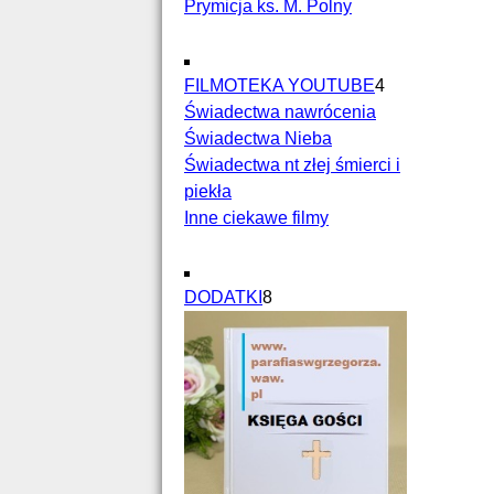
Prymicja ks. M. Polny
FILMOTEKA YOUTUBE
4
Świadectwa nawrócenia
Świadectwa Nieba
Świadectwa nt złej śmierci i
piekła
Inne ciekawe filmy
DODATKI
8