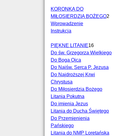
KORONKA DO
MIŁOSIERDZIA BOŻEGO
2
Wprowadzenie
Instrukcja
PIĘKNE LITANIE
16
Do św. Grzegorza Wielkiego
Do Boga Ojca
Do Najśw. Serca P. Jezusa
Do Najdroższej Krwi
Chrystusa
Do Miłosierdzia Bożego
Litania Pokutna
Do imienia Jezus
Litania do Ducha Świętego
Do Przemienienia
Pańskiego
Litania do NMP Loretańska