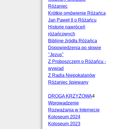
Różaniec
Krótkie omówienie Różańca
Jan Paweł II o Różańcu
Historie nawróceń
różańcowych
Biblijne źródła Różańca
Dopowiedzenia po słowie
"Jezus"
Z Proboszczem o Różańcu -
wywiad
Z Radia Niepokalanów
Różaniec śpiewany
DROGA KRZYŻOWA
4
Wprowadzenie
Rozważania w Internecie
Koloseum 2024
Koloseum 2023