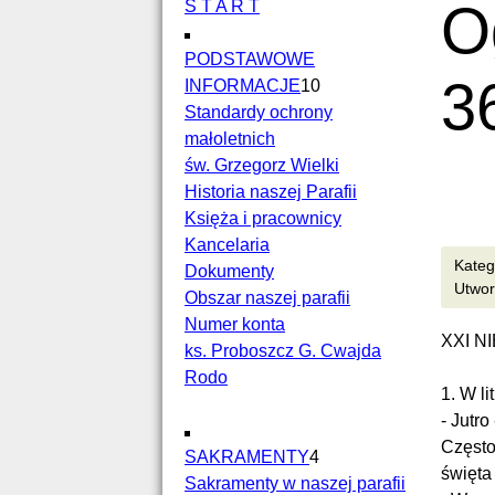
O
S T A R T
PODSTAWOWE
3
INFORMACJE
10
Standardy ochrony
małoletnich
św. Grzegorz Wielki
Historia naszej Parafii
Księża i pracownicy
Kancelaria
Kate
Dokumenty
Utwor
Obszar naszej parafii
Numer konta
XXI N
ks. Proboszcz G. Cwajda
Rodo
1. W lit
- Jutro
Często
SAKRAMENTY
4
święta
Sakramenty w naszej parafii