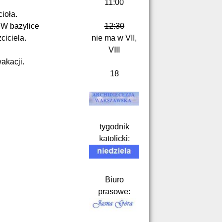
11:00
ioła.
 W bazylice
12:30
ciciela.
nie ma w VII,
VIII
akacji.
18
tygodnik
katolicki:
Biuro
prasowe: