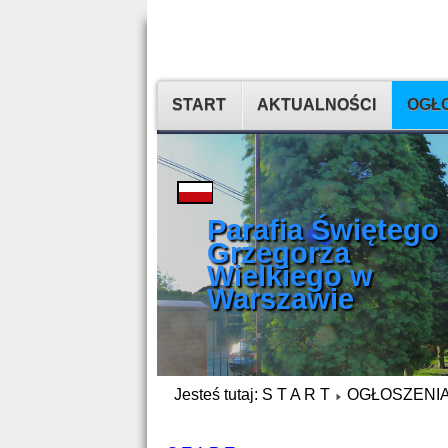
START
AKTUALNOŚCI
OGŁO
Parafia Świętego
Grzegorza
Wielkiego w
Warszawie
Jesteś tutaj:
S T A R T
OGŁOSZENIA