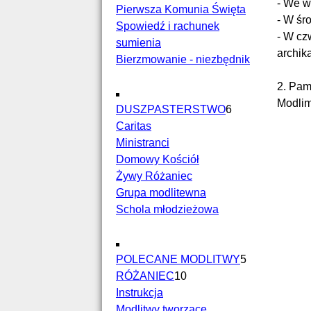
- We w
Pierwsza Komunia Święta
- W śr
Spowiedź i rachunek
- W cz
sumienia
archik
Bierzmowanie - niezbędnik
2. Pam
Modlim
DUSZPASTERSTWO
6
Caritas
Ministranci
Domowy Kościół
Żywy Różaniec
Grupa modlitewna
Schola młodzieżowa
POLECANE MODLITWY
5
RÓŻANIEC
10
Instrukcja
Modlitwy tworzące