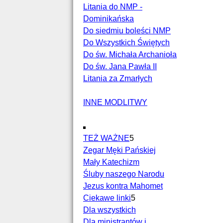
Litania do NMP -
Dominikańska
Do siedmiu boleści NMP
Do Wszystkich Świętych
Do św. Michała Archanioła
Do św. Jana Pawła II
Litania za Zmarłych
INNE MODLITWY
TEŻ WAŻNE
5
Zegar Męki Pańskiej
Mały Katechizm
Śluby naszego Narodu
Jezus kontra Mahomet
Ciekawe linki
5
Dla wszystkich
Dla ministrantów i