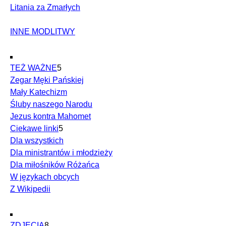
Litania za Zmarłych
INNE MODLITWY
TEŻ WAŻNE
5
Zegar Męki Pańskiej
Mały Katechizm
Śluby naszego Narodu
Jezus kontra Mahomet
Ciekawe linki
5
Dla wszystkich
Dla ministrantów i młodzieży
Dla miłośników Różańca
W językach obcych
Z Wikipedii
ZDJĘCIA
8