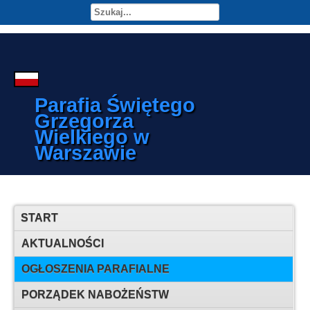
Parafia Świętego
Grzegorza
Wielkiego w
Warszawie
START
AKTUALNOŚCI
OGŁOSZENIA PARAFIALNE
PORZĄDEK NABOŻEŃSTW