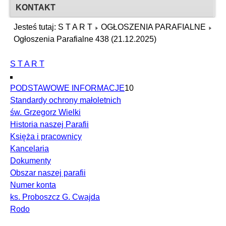
KONTAKT
Jesteś tutaj:
S T A R T
OGŁOSZENIA PARAFIALNE
Ogłoszenia Parafialne 438 (21.12.2025)
S T A R T
PODSTAWOWE INFORMACJE
10
Standardy ochrony małoletnich
św. Grzegorz Wielki
Historia naszej Parafii
Księża i pracownicy
Kancelaria
Dokumenty
Obszar naszej parafii
Numer konta
ks. Proboszcz G. Cwajda
Rodo