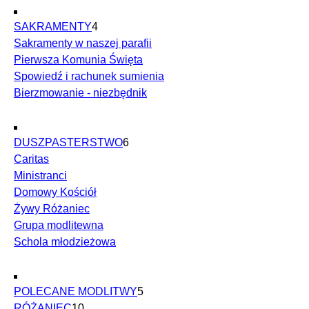
SAKRAMENTY
4
Sakramenty w naszej parafii
Pierwsza Komunia Święta
Spowiedź i rachunek sumienia
Bierzmowanie - niezbędnik
DUSZPASTERSTWO
6
Caritas
Ministranci
Domowy Kościół
Żywy Różaniec
Grupa modlitewna
Schola młodzieżowa
POLECANE MODLITWY
5
RÓŻANIEC
10