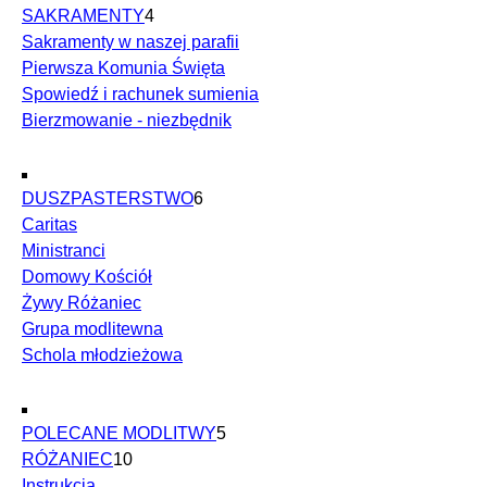
SAKRAMENTY
4
Sakramenty w naszej parafii
Pierwsza Komunia Święta
Spowiedź i rachunek sumienia
Bierzmowanie - niezbędnik
DUSZPASTERSTWO
6
Caritas
Ministranci
Domowy Kościół
Żywy Różaniec
Grupa modlitewna
Schola młodzieżowa
POLECANE MODLITWY
5
RÓŻANIEC
10
Instrukcja