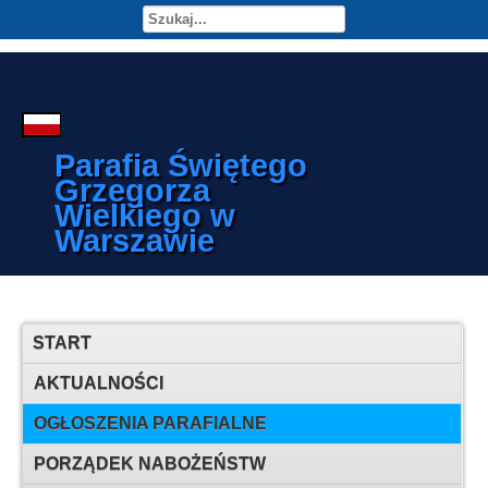
Parafia Świętego
Grzegorza
Wielkiego w
Warszawie
START
AKTUALNOŚCI
OGŁOSZENIA PARAFIALNE
PORZĄDEK NABOŻEŃSTW