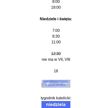
8:00
18:00
Niedziele i święta:
7:00
8:30
11:00
12:30
nie ma w VII, VIII
18
tygodnik katolicki: