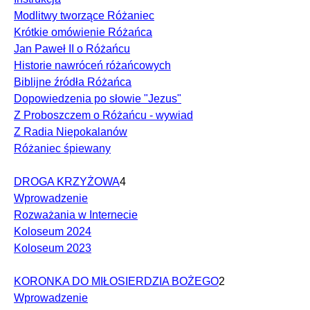
Modlitwy tworzące Różaniec
Krótkie omówienie Różańca
Jan Paweł II o Różańcu
Historie nawróceń różańcowych
Biblijne źródła Różańca
Dopowiedzenia po słowie "Jezus"
Z Proboszczem o Różańcu - wywiad
Z Radia Niepokalanów
Różaniec śpiewany
DROGA KRZYŻOWA
4
Wprowadzenie
Rozważania w Internecie
Koloseum 2024
Koloseum 2023
KORONKA DO MIŁOSIERDZIA BOŻEGO
2
Wprowadzenie