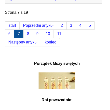
Strona 7 z 19
start
Poprzedni artykuł
2
3
4
5
6
7
8
9
10
11
Następny artykuł
koniec
Porządek Mszy świętych
Dni powszednie: