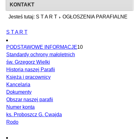
KONTAKT
Jesteś tutaj:
S T A R T
OGŁOSZENIA PARAFIALNE
S T A R T
PODSTAWOWE INFORMACJE
10
Standardy ochrony małoletnich
św. Grzegorz Wielki
Historia naszej Parafii
Księża i pracownicy
Kancelaria
Dokumenty
Obszar naszej parafii
Numer konta
ks. Proboszcz G. Cwajda
Rodo