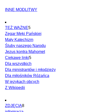
INNE MODLITWY
TEŻ WAŻNE
5
Zegar Męki Pańskiej
Mały Katechizm
Śluby naszego Narodu
Jezus kontra Mahomet
Ciekawe linki
5
Dla wszystkich
Dla ministrantów i młodzieży
Dla miłośników Różańca
W językach obcych
Z Wikipedii
ZDJĘCIA
8
informacja